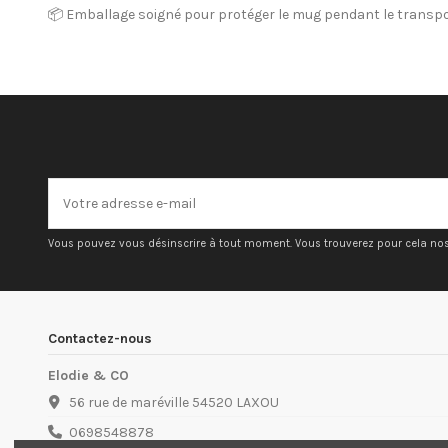
📦 Emballage soigné pour protéger le mug pendant le transp
Vous pouvez vous désinscrire à tout moment. Vous trouverez pour cela nos i
Contactez-nous
Elodie & CO
56 rue de maréville 54520 LAXOU
0698548878