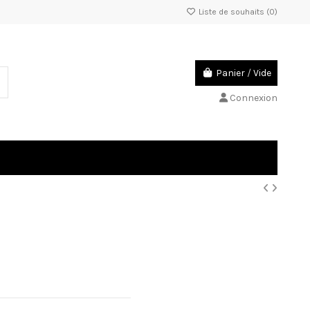
Liste de souhaits (
0
)
Panier
/
Vide
Connexion