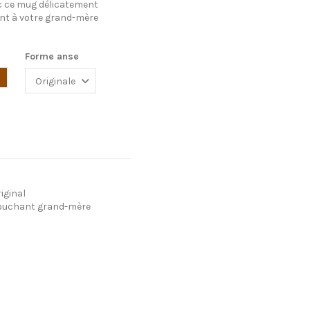
ec ce mug délicatement
ant à votre grand-mère
Forme anse
Marron
iginal
ouchant grand-mère