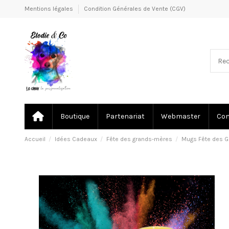
Mentions légales
Condition Générales de Vente (CGV)
Boutique
Partenariat
Webmaster
Co
Accueil
Idées Cadeaux
Fête des grands-mères
Mugs Fête des 