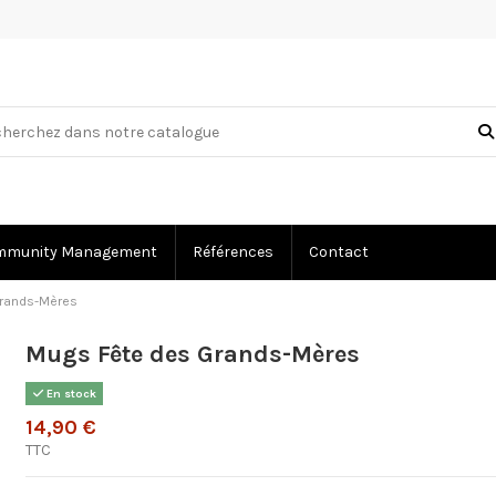
mmunity Management
Références
Contact
Grands-Mères
Mugs Fête des Grands-Mères
En stock
14,90 €
TTC