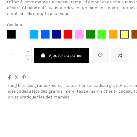
Offrez à votre mamie un cadeau rempli d’amour et de chaleur av
décoré. Chaque café ou tisane devient un moment tendre, rappel
combien elle compte pour vous.
Couleur
Noir
Blanc
Bleu clair
Bleu cambridge
Bleu foncé
Rouge
Rose clair
Vert foncé
Vert clair
Orange
Jaune
Ajouter au panier
mug fête des grands-mères
tasse mamie
cadeau grand-mère or
idée cadeau fête des grands-mère
tasse mamie chérie
cadeau t
objet pratique fête des mamies