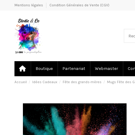
Mentions légales
Condition Générales de Vente (CGV)
Boutique
Partenariat
Webmaster
Co
Accueil
Idées Cadeaux
Fête des grands-mères
Mugs Fête des 