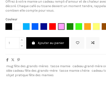
Offrez à votre mamie un cadeau rempli d’amour et de chaleur av
décoré. Chaque café ou tisane devient un moment tendre, rappel
combien elle compte pour vous.
Couleur
Noir
Blanc
Bleu clair
Bleu cambridge
Bleu foncé
Rouge
Rose clair
Vert foncé
Vert clair
Orange
Jaune
Ajouter au panier
mug fête des grands-mères
tasse mamie
cadeau grand-mère or
idée cadeau fête des grands-mère
tasse mamie chérie
cadeau t
objet pratique fête des mamies