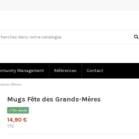
mmunity Management
Références
Contact
Grands-Mères
Mugs Fête des Grands-Mères
En stock
14,90 €
TTC