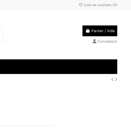
Liste de souhaits (
0
)
Panier
/
Vide
Connexion