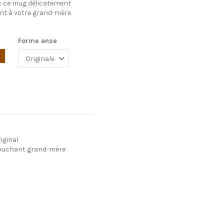
ec ce mug délicatement
ant à votre grand-mère
Forme anse
Marron
iginal
ouchant grand-mère