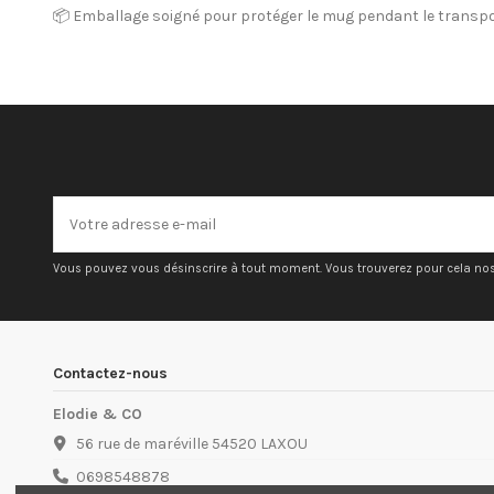
📦 Emballage soigné pour protéger le mug pendant le transp
Vous pouvez vous désinscrire à tout moment. Vous trouverez pour cela nos i
Contactez-nous
Elodie & CO
56 rue de maréville 54520 LAXOU
0698548878