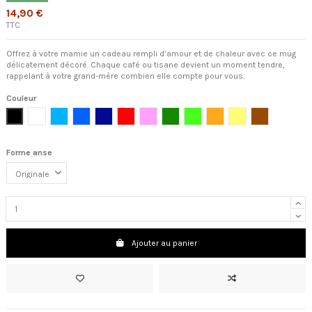
14,90 €
TTC
Offrez à votre mamie un cadeau rempli d’amour et de chaleur avec ce mug
délicatement décoré. Chaque café ou tisane devient un moment tendre,
rappelant à votre grand-mère combien elle compte pour vous.
Couleur
Noir
Blanc
Bleu clair
Bleu cambridge
Bleu foncé
Rouge
Rose clair
Vert foncé
Vert clair
Orange
Jaune
Marron
Forme anse
Ajouter au panier