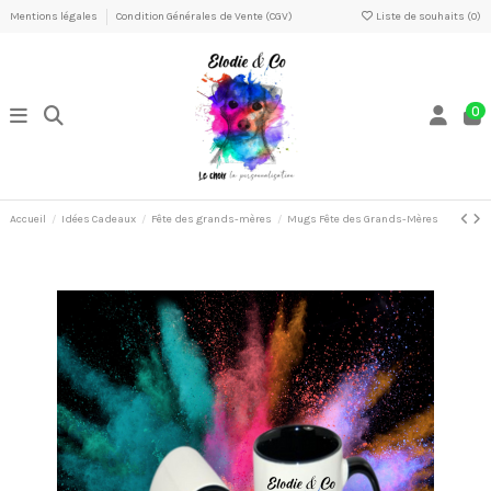
Mentions légales
Condition Générales de Vente (CGV)
Liste de souhaits (
0
)
0
Accueil
Idées Cadeaux
Fête des grands-mères
Mugs Fête des Grands-Mères