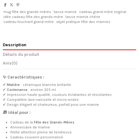
mug fête des grands-mères
tasse mamie
cadeau grand-mère original
idée cadeau fête des grands-mère
tasse mamie chérie
cadeau touchant grand-mère
objet pratique fête des mamies
Description
Détails du produit
Avis
(0)
✨ Caractéristiques :
✔
Matière
: céramique blanche brillante
✔
Contenance
: environ 325 ml
✔ Impression haute qualité, couleurs éclatantes et résistantes
✔ Compatible lave-vaisselle et micro-ondes
✔ Design élégant et chaleureux, parfait pour une mamie
🎁 Idéal pour :
Cadeau de la
Fête des Grands-Mères
Anniversaire de mamie
Petite attention pleine de tendresse
Cadeau souvenir personnalisé