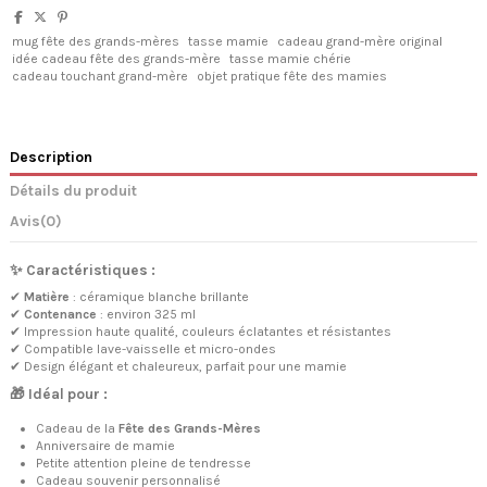
mug fête des grands-mères
tasse mamie
cadeau grand-mère original
idée cadeau fête des grands-mère
tasse mamie chérie
cadeau touchant grand-mère
objet pratique fête des mamies
Description
Détails du produit
Avis
(0)
✨ Caractéristiques :
✔
Matière
: céramique blanche brillante
✔
Contenance
: environ 325 ml
✔ Impression haute qualité, couleurs éclatantes et résistantes
✔ Compatible lave-vaisselle et micro-ondes
✔ Design élégant et chaleureux, parfait pour une mamie
🎁 Idéal pour :
Cadeau de la
Fête des Grands-Mères
Anniversaire de mamie
Petite attention pleine de tendresse
Cadeau souvenir personnalisé