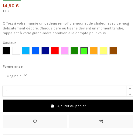
14,90 €
TTC
Offrez à votre mamie un cadeau rempli d’amour et de chaleur avec ce mug
délicatement décoré. Chaque café ou tisane devient un moment tendre,
rappelant à votre grand-mère combien elle compte pour vous.
Couleur
Noir
Blanc
Bleu clair
Bleu cambridge
Bleu foncé
Rouge
Rose clair
Vert foncé
Vert clair
Orange
Jaune
Marron
Forme anse
Ajouter au panier