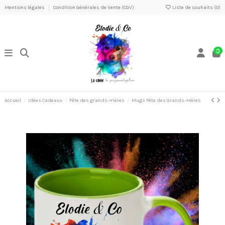
Mentions légales
Condition Générales de Vente (CGV)
Liste de souhaits (
0
)
0
Accueil
Idées Cadeaux
Fête des grands-mères
Mugs Fête des Grands-Mères