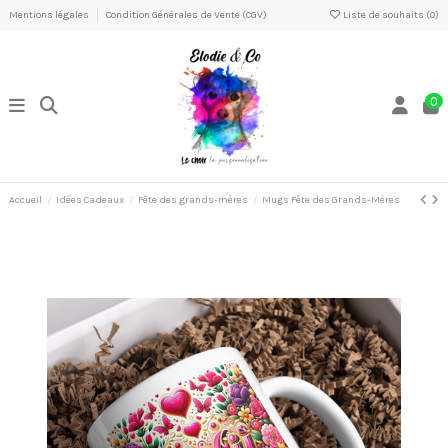
Mentions légales
Condition Générales de Vente (CGV)
Liste de souhaits (
0
)
0
Accueil
Idées Cadeaux
Fête des grands-mères
Mugs Fête des Grands-Mères