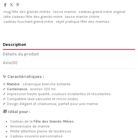
mug fête des grands-mères
tasse mamie
cadeau grand-mère original
idée cadeau fête des grands-mère
tasse mamie chérie
cadeau touchant grand-mère
objet pratique fête des mamies
Description
Détails du produit
Avis
(0)
✨ Caractéristiques :
✔
Matière
: céramique blanche brillante
✔
Contenance
: environ 325 ml
✔ Impression haute qualité, couleurs éclatantes et résistantes
✔ Compatible lave-vaisselle et micro-ondes
✔ Design élégant et chaleureux, parfait pour une mamie
🎁 Idéal pour :
Cadeau de la
Fête des Grands-Mères
Anniversaire de mamie
Petite attention pleine de tendresse
Cadeau souvenir personnalisé