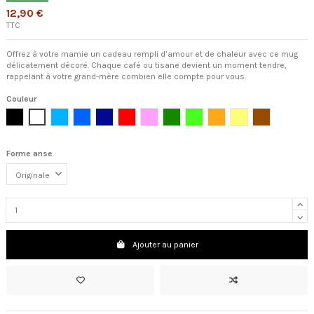
12,90 €
TTC
Offrez à votre mamie un cadeau rempli d’amour et de chaleur avec ce mug
délicatement décoré. Chaque café ou tisane devient un moment tendre,
rappelant à votre grand-mère combien elle compte pour vous.
Couleur
Noir
Blanc
Bleu clair
Bleu cambridge
Bleu foncé
Rouge
Rose clair
Vert foncé
Vert clair
Orange
Jaune
Marron
Forme anse
Ajouter au panier