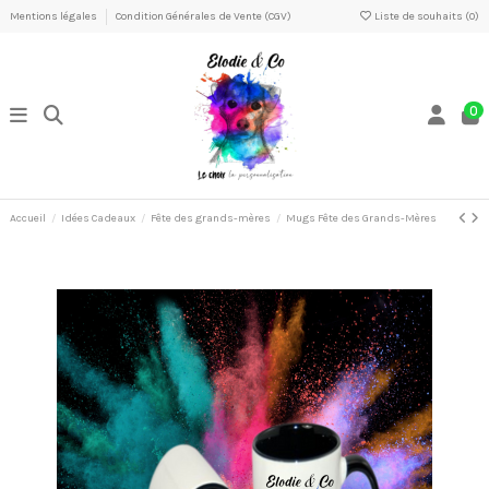
Mentions légales
Condition Générales de Vente (CGV)
Liste de souhaits (
0
)
0
Accueil
Idées Cadeaux
Fête des grands-mères
Mugs Fête des Grands-Mères