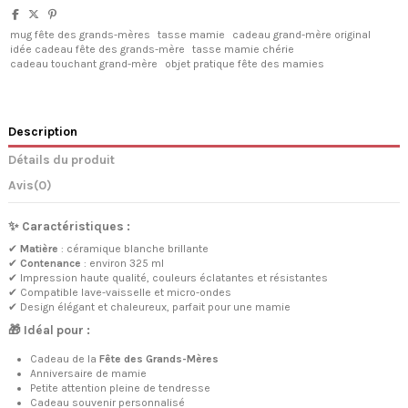
mug fête des grands-mères
tasse mamie
cadeau grand-mère original
idée cadeau fête des grands-mère
tasse mamie chérie
cadeau touchant grand-mère
objet pratique fête des mamies
Description
Détails du produit
Avis
(0)
✨ Caractéristiques :
✔
Matière
: céramique blanche brillante
✔
Contenance
: environ 325 ml
✔ Impression haute qualité, couleurs éclatantes et résistantes
✔ Compatible lave-vaisselle et micro-ondes
✔ Design élégant et chaleureux, parfait pour une mamie
🎁 Idéal pour :
Cadeau de la
Fête des Grands-Mères
Anniversaire de mamie
Petite attention pleine de tendresse
Cadeau souvenir personnalisé