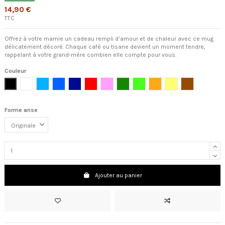
14,90 €
TTC
Offrez à votre mamie un cadeau rempli d’amour et de chaleur avec ce mug
délicatement décoré. Chaque café ou tisane devient un moment tendre,
rappelant à votre grand-mère combien elle compte pour vous.
Couleur
Noir
Blanc
Bleu clair
Bleu cambridge
Bleu foncé
Rouge
Rose clair
Vert foncé
Vert clair
Orange
Jaune
Marron
Forme anse
Ajouter au panier