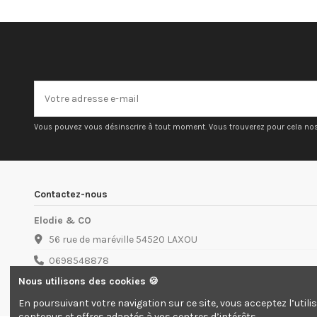
Vous pouvez vous désinscrire à tout moment. Vous trouverez pour cela nos i
Contactez-nous
Elodie & CO
56 rue de maréville 54520 LAXOU
0698548878
contact@elodieco.com
Nous utilisons des cookies 🍪
En poursuivant votre navigation sur ce site, vous acceptez l’utili
contenus et offres adaptés à vos centres d’intérêts.