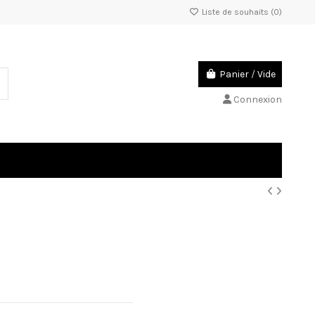
Liste de souhaits (
0
)
Panier
/
Vide
Connexion