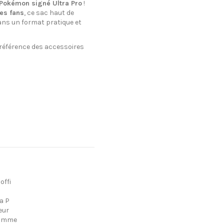
 Pokémon signé Ultra Pro
!
les fans
, ce sac haut de
ns un format pratique et
a référence des accessoires
offi
a P
eur
gamme