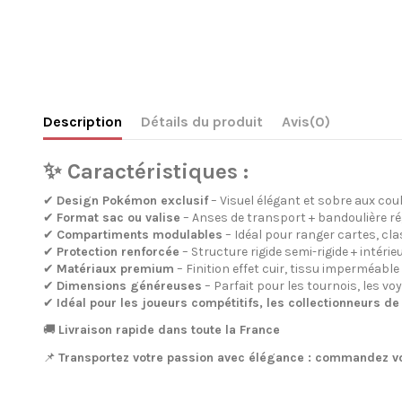
Description
Détails du produit
Avis
(0)
✨
Caractéristiques
:
✔
Design Pokémon exclusif
– Visuel élégant et sobre aux coule
✔
Format sac ou valise
– Anses de transport + bandoulière ré
✔
Compartiments modulables
– Idéal pour ranger cartes, cla
✔
Protection renforcée
– Structure rigide semi-rigide + intér
✔
Matériaux premium
– Finition effet cuir, tissu imperméabl
✔
Dimensions généreuses
– Parfait pour les tournois, les v
✔
Idéal pour les joueurs compétitifs, les collectionneurs d
🚚
Livraison rapide dans toute la France
📌
Transportez votre passion avec élégance : commandez vo