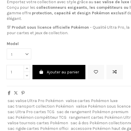
Emportez votre collection avec style grâce au
sac valise de luxe
Conçu pour les
collectionneurs exigeants, les compétiteurs ou 
gamme offre
protection, capacité et design Pokémon exclusif
da
élégant.
💯
Produit sous licence officielle Pokémon
– Qualité Ultra Pro, l
pour cartes et jeux de collection.
Model
Ajouter au panier
sac valise Ultra Pro Pokémon
valise cartes Pokémon luxe
sac transport collection Pokémon
valise Pokémon sous licence 
sac Ultra Pro cartes TCG
sac de rangement Pokémon premium
sac Pokémon compétiteur TCG
rangement cartes Pokémon Ultr
valise tournois cartes Pokémon
sac à dos Pokémon collectionn
sac rigide cartes Pokémon offici
accessoire Pokémon haut de 