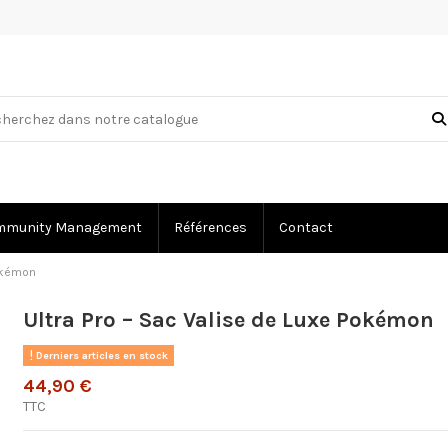
mmunity Management
Références
Contact
Pokémon
Ultra Pro – Sac Valise de Luxe Pokémon
Derniers articles en stock
44,90 €
TTC