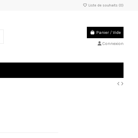
Liste de souhaits (
0
)
Panier
/
Vide
Connexion