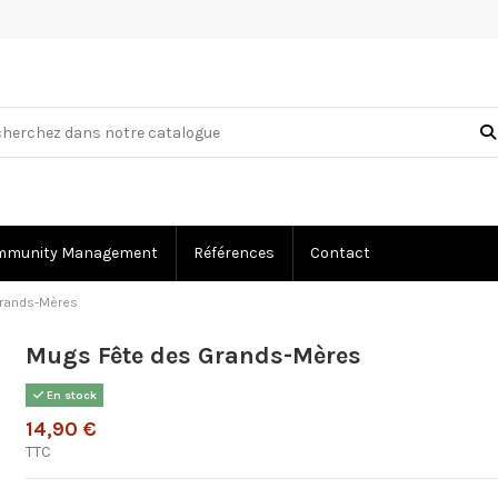
mmunity Management
Références
Contact
Grands-Mères
Mugs Fête des Grands-Mères
En stock
14,90 €
TTC