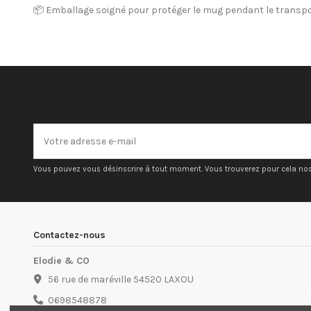
📦 Emballage soigné pour protéger le mug pendant le transp
Vous pouvez vous désinscrire à tout moment. Vous trouverez pour cela nos i
Contactez-nous
Elodie & CO
56 rue de maréville 54520 LAXOU
0698548878