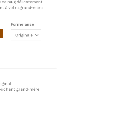
ec ce mug délicatement
ant à votre grand-mère
Forme anse
Marron
iginal
ouchant grand-mère