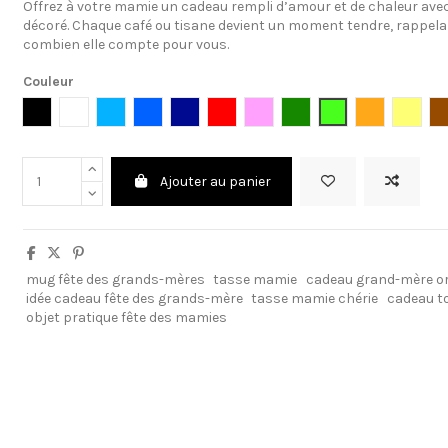
Offrez à votre mamie un cadeau rempli d’amour et de chaleur av
décoré. Chaque café ou tisane devient un moment tendre, rappel
combien elle compte pour vous.
Couleur
Noir
Blanc
Bleu clair
Bleu cambridge
Bleu foncé
Rouge
Rose clair
Vert foncé
Vert clair
Orange
Jaune
Ajouter au panier
mug fête des grands-mères
tasse mamie
cadeau grand-mère or
idée cadeau fête des grands-mère
tasse mamie chérie
cadeau t
objet pratique fête des mamies