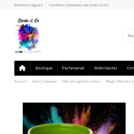
Mentions légales
Condition Générales de Vente (CGV)
Boutique
Partenariat
Webmaster
Co
Accueil
Idées Cadeaux
Fête des grands-mères
Mugs Fête des 