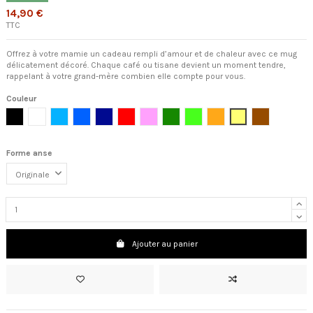
14,90 €
TTC
Offrez à votre mamie un cadeau rempli d’amour et de chaleur avec ce mug
délicatement décoré. Chaque café ou tisane devient un moment tendre,
rappelant à votre grand-mère combien elle compte pour vous.
Couleur
Noir
Blanc
Bleu clair
Bleu cambridge
Bleu foncé
Rouge
Rose clair
Vert foncé
Vert clair
Orange
Jaune
Marron
Forme anse
Ajouter au panier