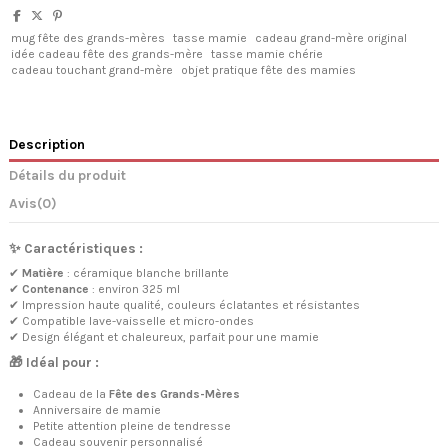
mug fête des grands-mères
tasse mamie
cadeau grand-mère original
idée cadeau fête des grands-mère
tasse mamie chérie
cadeau touchant grand-mère
objet pratique fête des mamies
Description
Détails du produit
Avis
(0)
✨ Caractéristiques :
✔
Matière
: céramique blanche brillante
✔
Contenance
: environ 325 ml
✔ Impression haute qualité, couleurs éclatantes et résistantes
✔ Compatible lave-vaisselle et micro-ondes
✔ Design élégant et chaleureux, parfait pour une mamie
🎁 Idéal pour :
Cadeau de la
Fête des Grands-Mères
Anniversaire de mamie
Petite attention pleine de tendresse
Cadeau souvenir personnalisé