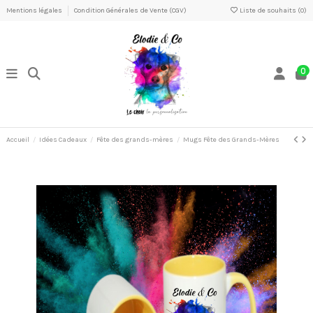
Mentions légales
Condition Générales de Vente (CGV)
Liste de souhaits (
0
)
0
Accueil
Idées Cadeaux
Fête des grands-mères
Mugs Fête des Grands-Mères